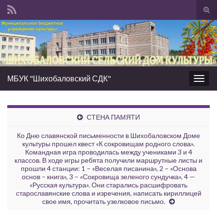
Вкл/
вык
Search for:
фор
пои
МБУК "Шихобаловский СДК"
Вкл/
выкл
нави
СТЕНА ПАМЯТИ
Ко Дню славянской письменности в Шихобаловском Доме
культуры прошел квест «К сокровищам родного слова».
Командная игра проводилась между учениками 3 и 4
классов. В ходе игры ребята получили маршрутные листы и
прошли 4 станции: 1 – «Веселая писанина», 2 – «Основа
основ – книга», 3 – «Сокровища зеленого сундучка», 4 —
«Русская культура». Они старались расшифровать
старославянские слова и изречения, написать кириллицей
свое имя, прочитать узелковое письмо.